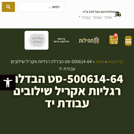
משלוח חינם מעל 299 ש”ח
* אתר שומר שבת *
0
טליתות
ברכות
מהודרות
הדלקת נרות
ותפילין
»
»
500614-64-סט הבדלה רגליות אקריל שילובים
דף הבית
חנות
עבודת יד
500614-64-סט הבדלה
פתח סרגל
רגליות אקריל שילובים
עבודת יד