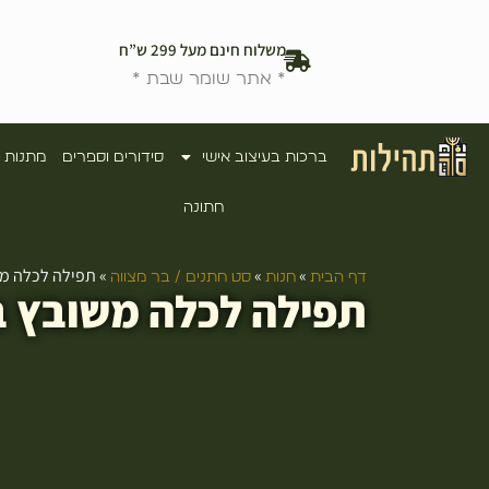
משלוח חינם מעל 299 ש”ח
* אתר שומר שבת *
ברכות בעיצוב אישי
סידורים וספרים
מתנות 
חתונה
»
»
»
תפילה לכלה משובץ
דף הבית
חנות
סט חתנים / בר מצווה
תפילה לכלה משובץ באבנים