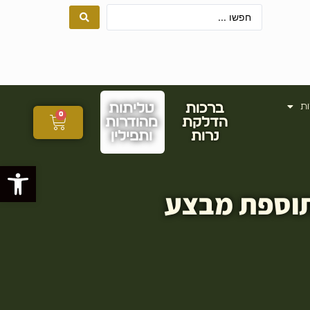
ות
ברכות
טליתות
0
הדלקת
מהודרות
נרות
ותפילין
פתח סרגל
בתוספת מבצע