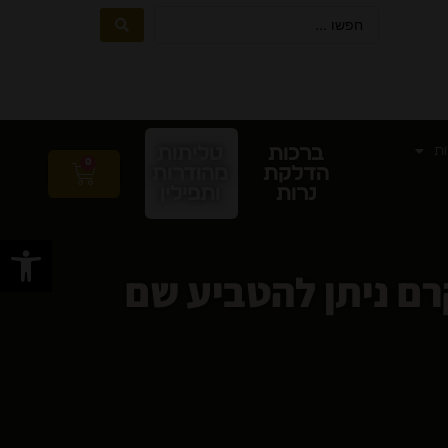
ות
ברכות
טליתות
0
הדלקת
מהודרות
נרות
ותפילין
פתח סרגל
רם ניתן להטביע שם