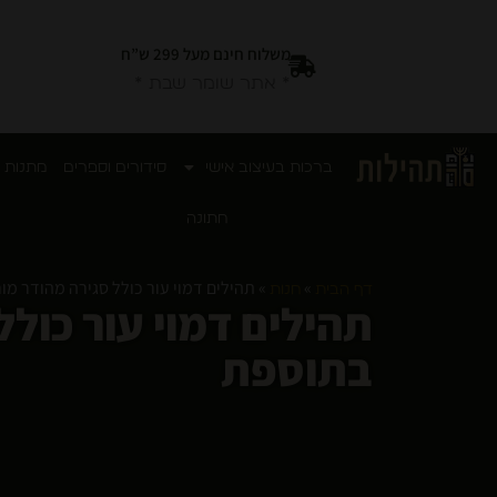
משלוח חינם מעל 299 ש”ח
* אתר שומר שבת *
ברכות בעיצוב אישי
סידורים וספרים
מתנות 
חתונה
»
»
תהילים דמוי עור כולל סגירה מהודר מ
דף הבית
חנות
תהילים דמוי עור כול
בתוספת