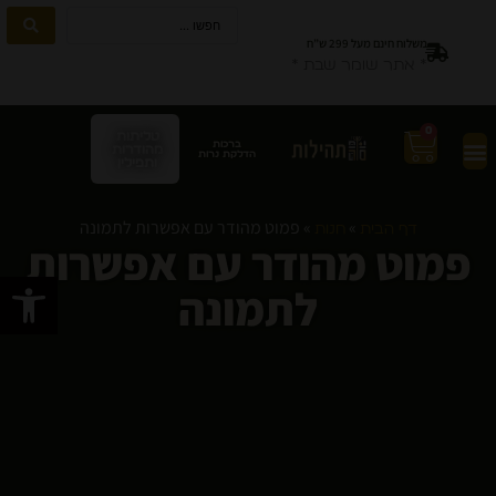
משלוח חינם מעל 299 ש”ח
* אתר שומר שבת *
0
טליתות
ברכות
מהודרות
הדלקת נרות
ותפילין
»
»
פמוט מהודר עם אפשרות לתמונה
דף הבית
חנות
פמוט מהודר עם אפשרות
פתח סרגל
לתמונה