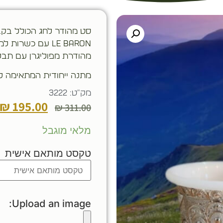
סט מהודר לחג הכולל בקבו
LE BARON עם כשרו
מהודרת מפוליגרן עם תבלי
מתנה ייחודית המתאימה לכ
מק"ט: 3222
₪
195.00
₪
311.00
מלאי מוגבל
טקסט מותאם אישית
Upload an image: