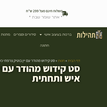
משלוח חינם מעל 299 ש”ח
* אתר שומר שבת *
ברכות בעיצוב אישי
סידורים וספרים
מתנות 
חתונה
»
»
סט קידוש מהודר עם יין בוטיק צרפתי כ
דף הבית
חנות
סט קידוש מהודר עם יי
איש ותחתית