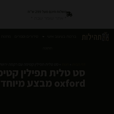
משלוח חינם מעל 299 ש”ח
* אתר שומר שבת *
ברכות בעיצוב אישי
סידורים וספרים
מתנות 
חתונה
»
»
סט טלית תפילין קטיפה עם רקמה ירושלים מהודר 36×29 ס"מ דגם xford
דף הבית
חנות
oxford מבצע מיוחד חדש