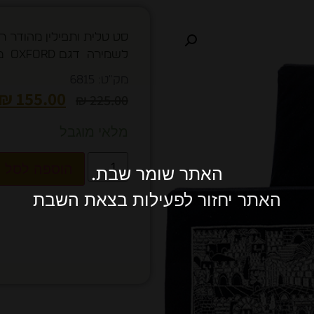
סט טלית ותפילין מהודר ר
לשמירה דגם oxford מבצע מיוחד
מק"ט: 6815
₪
155.00
₪
225.00
מלאי מוגבל
הוספה לסל
האתר שומר שבת.
האתר יחזור לפעילות בצאת השבת