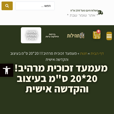
משלוח חינם מעל 299 ש”ח
* אתר שומר שבת *
0
טליתות
ברכות
מהודרות
הדלקת נרות
ותפילין
»
»
מעמעד זכוכית מרהיב!!! 20*20 ס”מ בעיצוב
דף הבית
חנות
והקדשה אישית
מעמעד זכוכית מרהיב!!!
פתח סרגל
20*20 ס"מ בעיצוב
והקדשה אישית