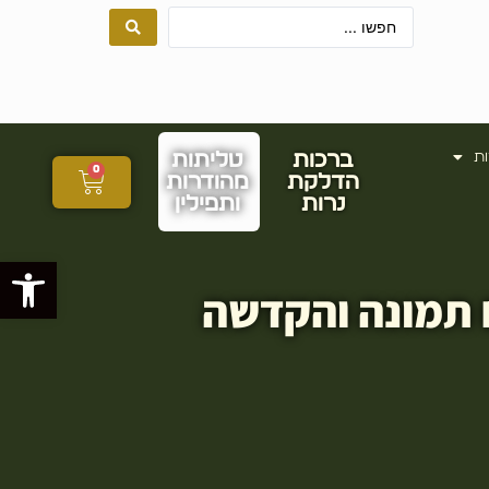
ות
ברכות
טליתות
0
הדלקת
מהודרות
נרות
ותפילין
פתח סרגל
 תמונה והקדשה