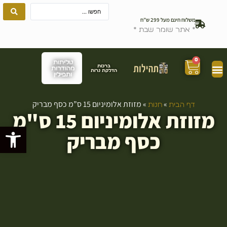
משלוח חינם מעל 299 ש”ח
* אתר שומר שבת *
0
טליתות
ברכות
מהודרות
הדלקת נרות
ותפילין
»
»
מזוזת אלומיניום 15 ס”מ כסף מבריק
דף הבית
חנות
מזוזת אלומיניום 15 ס"מ
פתח סרגל
כסף מבריק