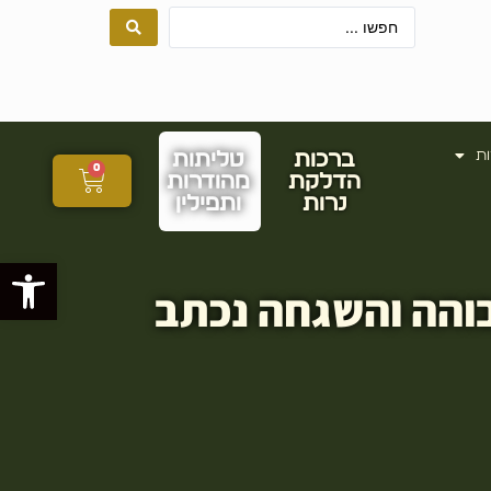
ות
ברכות
טליתות
0
הדלקת
מהודרות
נרות
ותפילין
פתח סרגל
בוהה והשגחה נכתב