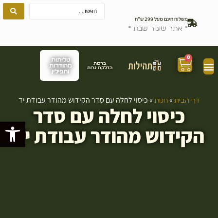
משלוח חינם מעל 299 ש”ח
* אתר שומר שבת *
0
טליתות
ברכות
מהודרות
הדלקת נרות
ותפילין
»
»
כיסוי לחלה עם סדר הקידוש מהודר עבודת יד
דף הבית
חנות
כיסוי לחלה עם סדר
פתח סרגל
הקידוש מהודר עבודת יד