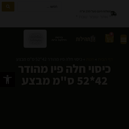
משלוח חינם מעל 299 ש”ח
* אתר שומר שבת *
0
טליתות
ברכות
מהודרות
הדלקת נרות
ותפילין
»
»
כיסוי חלה פיו מהודר 42*52 ס"מ מבצע
דף הבית
חנות
כיסוי חלה פיו מהודר
פתח סרגל
42*52 ס"מ מבצע