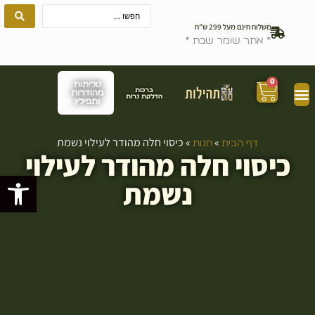
משלוח חינם מעל 299 ש”ח
* אתר שומר שבת *
0
טליתות
ברכות
מהודרות
הדלקת נרות
ותפילין
»
»
כיסוי חלה מהודר לעילוי נשמת
דף הבית
חנות
כיסוי חלה מהודר לעילוי
פתח סרגל
נשמת