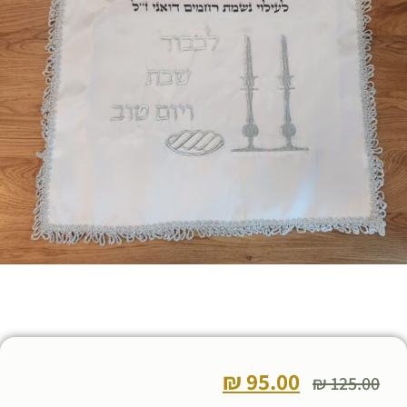
₪
95.00
₪
125.00