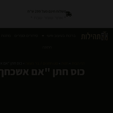
משלוח חינם מעל 299 ש”ח
* אתר שומר שבת *
ברכות בעיצוב אישי
סידורים וספרים
מתנות 
חתונה
»
»
»
כוס חתן “אם אשכ
דף הבית
חנות
סט חתנים / בר מצווה
כוס חתן "אם אשכחך ירו