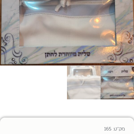
מק"ט: 165