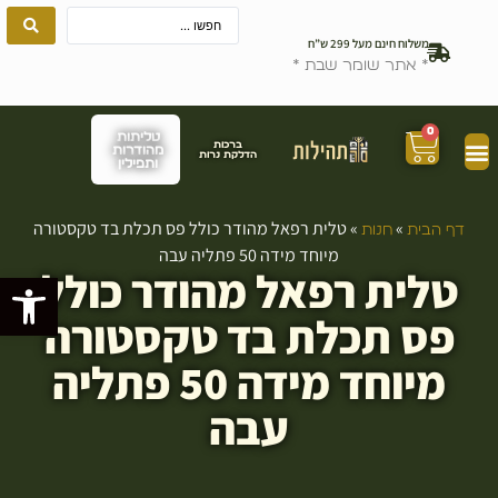
משלוח חינם מעל 299 ש”ח
* אתר שומר שבת *
0
טליתות
ברכות
מהודרות
הדלקת נרות
ותפילין
»
»
טלית רפאל מהודר כולל פס תכלת בד טקסטורה
דף הבית
חנות
מיוחד מידה 50 פתליה עבה
טלית רפאל מהודר כולל
פתח סרגל
פס תכלת בד טקסטורה
מיוחד מידה 50 פתליה
עבה