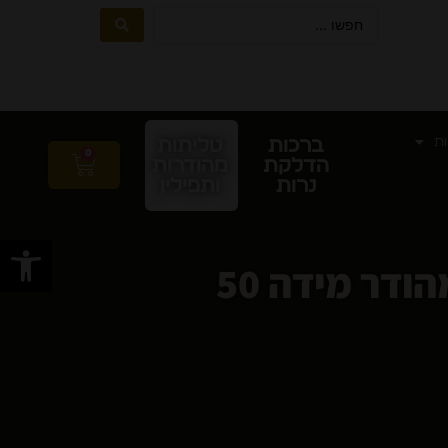
ות
ברכות
טליתות
0
הדלקת
מהודרות
נרות
ותפילין
פתח סרגל
דר מידה 50