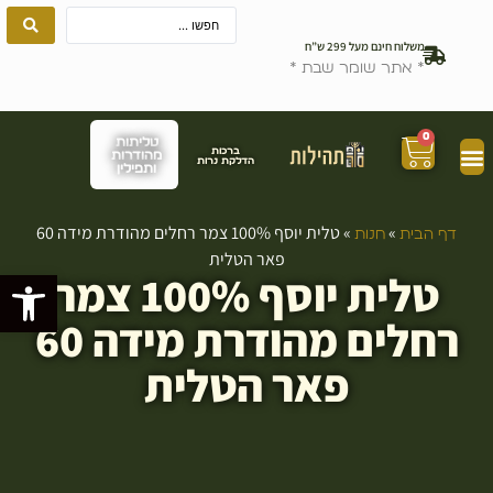
משלוח חינם מעל 299 ש”ח
* אתר שומר שבת *
0
טליתות
ברכות
מהודרות
הדלקת נרות
ותפילין
»
»
טלית יוסף 100% צמר רחלים מהודרת מידה 60
דף הבית
חנות
פאר הטלית
טלית יוסף 100% צמר
פתח סרגל
רחלים מהודרת מידה 60
פאר הטלית