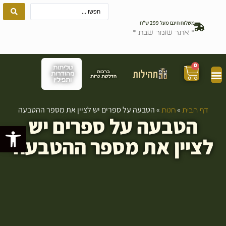
משלוח חינם מעל 299 ש”ח
* אתר שומר שבת *
0
טליתות
ברכות
מהודרות
הדלקת נרות
ותפילין
»
»
הטבעה על ספרים יש לציין את מספר ההטבעה
דף הבית
חנות
הטבעה על ספרים יש
פתח סרגל
לציין את מספר ההטבעה