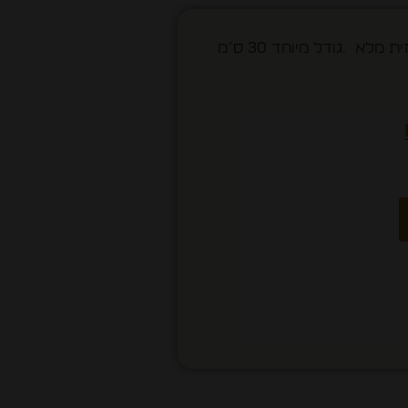
בית מזוזה עבודת יד עץ זית מלא .גודל מיוחד 30 ס"מ