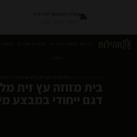
משלוח חינם מעל 299 ש”ח
* אתר שומר שבת *
ברכות בעיצוב אישי
סידורים וספרים
מתנות 
חתונה
»
»
בית מזוזה עץ זית מלא עבודת יד יודאיקה יהודית גודל מיוחד
דף הבית
חנות
דגם ייחודי במבצע מי