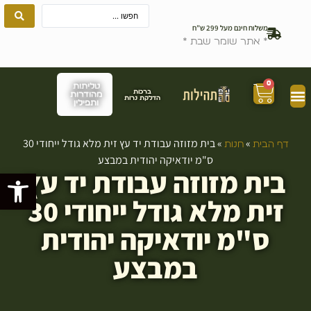
משלוח חינם מעל 299 ש”ח
* אתר שומר שבת *
0
טליתות
ברכות
מהודרות
הדלקת נרות
ותפילין
»
»
בית מזוזה עבודת יד עץ זית מלא גודל ייחודי 30
דף הבית
חנות
ס"מ יודאיקה יהודית במבצע
בית מזוזה עבודת יד עץ
פתח סרגל
זית מלא גודל ייחודי 30
ס"מ יודאיקה יהודית
במבצע