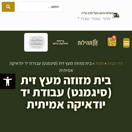
משלוח חינם מעל 299 ש”ח
* אתר שומר שבת *
0
טליתות
ברכות
מהודרות
הדלקת נרות
ותפילין
»
»
בית מזוזה מעץ זית (סיגמנט) עבודת יד יודאיקה
דף הבית
חנות
אמיתית
פתח סרגל
בית מזוזה מעץ זית
(סיגמנט) עבודת יד
יודאיקה אמיתית