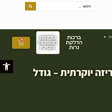
ות
ברכות
טליתות
0
הדלקת
מהודרות
נרות
ותפילין
פתח סרגל
יזה יוקרתית – גודל